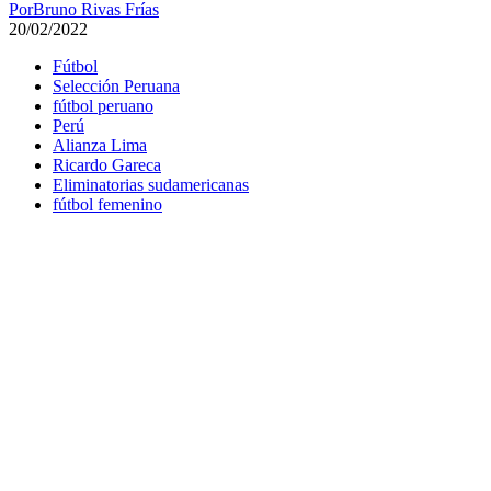
Por
Bruno Rivas Frías
20/02/2022
Fútbol
Selección Peruana
fútbol peruano
Perú
Alianza Lima
Ricardo Gareca
Eliminatorias sudamericanas
fútbol femenino