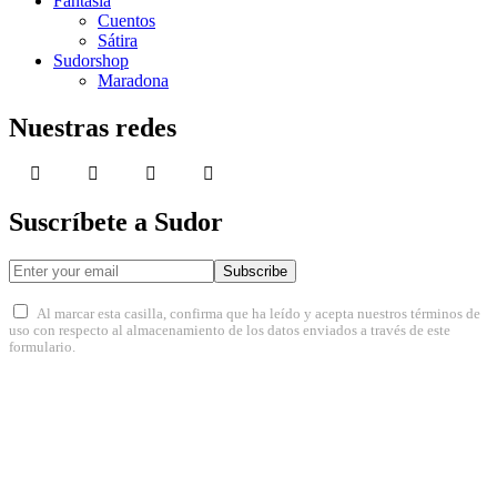
Fantasía
Cuentos
Sátira
Sudorshop
Maradona
Nuestras redes
Suscríbete a Sudor
Subscribe
Al marcar esta casilla, confirma que ha leído y acepta nuestros términos de
uso con respecto al almacenamiento de los datos enviados a través de este
formulario.