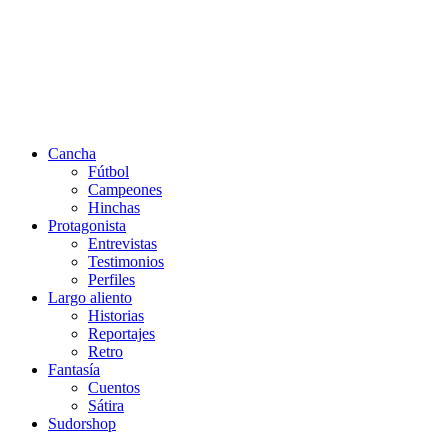
Cancha
Fútbol
Campeones
Hinchas
Protagonista
Entrevistas
Testimonios
Perfiles
Largo aliento
Historias
Reportajes
Retro
Fantasía
Cuentos
Sátira
Sudorshop