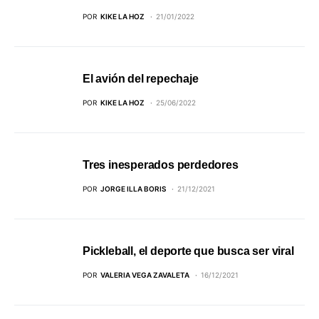
POR
KIKE LA HOZ
21/01/2022
El avión del repechaje
POR
KIKE LA HOZ
25/06/2022
Tres inesperados perdedores
POR
JORGE ILLA BORIS
21/12/2021
Pickleball, el deporte que busca ser viral
POR
VALERIA VEGA ZAVALETA
16/12/2021