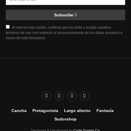
Subscribe
Al marcar esta casilla, confirma que ha leído y acepta nuestros
términos de uso con respecto al almacenamiento de los datos enviados a
través de este formulario.
Cancha
Protagonista
Largo aliento
Fantasía
Sudorshop
Designed & Developed by
Code Supply Co.