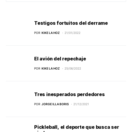
Testigos fortuitos del derrame
POR
KIKE LA HOZ
21/01/2022
El avión del repechaje
POR
KIKE LA HOZ
25/06/2022
Tres inesperados perdedores
POR
JORGE ILLA BORIS
21/12/2021
Pickleball, el deporte que busca ser