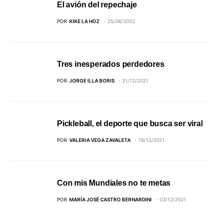
El avión del repechaje
POR
KIKE LA HOZ
25/06/2022
Tres inesperados perdedores
POR
JORGE ILLA BORIS
21/12/2021
Pickleball, el deporte que busca ser viral
POR
VALERIA VEGA ZAVALETA
16/12/2021
Con mis Mundiales no te metas
POR
MARÍA JOSÉ CASTRO BERNARDINI
03/12/2021