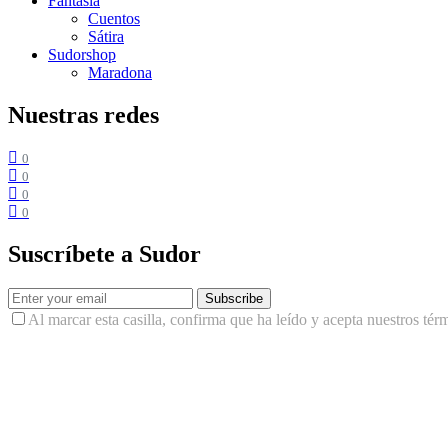
Fantasía
Cuentos
Sátira
Sudorshop
Maradona
Nuestras redes
0
0
0
0
Suscríbete a Sudor
Subscribe
Al marcar esta casilla, confirma que ha leído y acepta nuestros tér