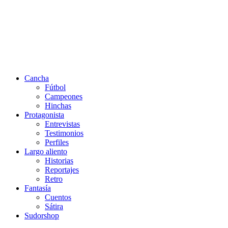
Cancha
Fútbol
Campeones
Hinchas
Protagonista
Entrevistas
Testimonios
Perfiles
Largo aliento
Historias
Reportajes
Retro
Fantasía
Cuentos
Sátira
Sudorshop