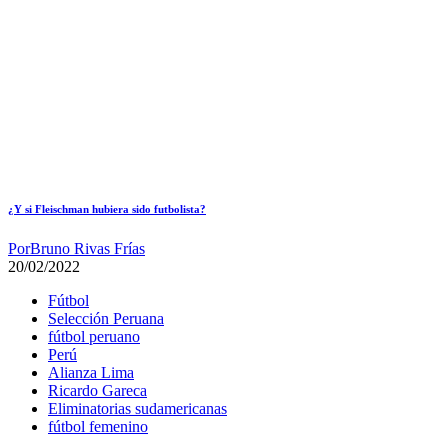
¿Y si Fleischman hubiera sido futbolista?
Por
Bruno Rivas Frías
20/02/2022
Fútbol
Selección Peruana
fútbol peruano
Perú
Alianza Lima
Ricardo Gareca
Eliminatorias sudamericanas
fútbol femenino