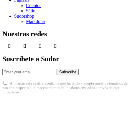
Fantasía
Cuentos
Sátira
Sudorshop
Maradona
Nuestras redes
Suscríbete a Sudor
Subscribe
Al marcar esta casilla, confirma que ha leído y acepta nuestros términos de
uso con respecto al almacenamiento de los datos enviados a través de este
formulario.