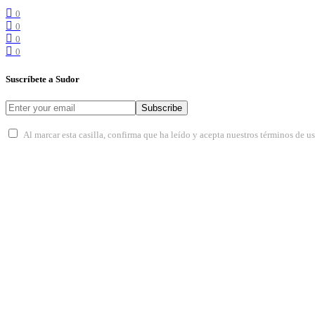
0
0
0
0
Suscríbete a Sudor
Subscribe
Al marcar esta casilla, confirma que ha leído y acepta nuestros términos de u