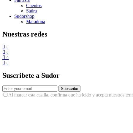
Fantasía
Cuentos
Sátira
Sudorshop
Maradona
Nuestras redes
0
0
0
0
Suscríbete a Sudor
Subscribe
Al marcar esta casilla, confirma que ha leído y acepta nuestros tér