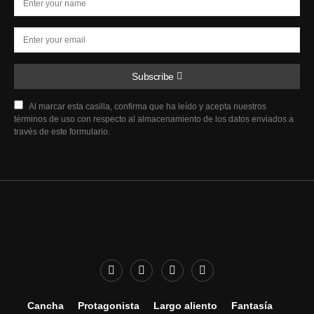
Subscribe
Al marcar esta casilla, confirma que ha leído y acepta nuestros
términos de uso con respecto al almacenamiento de los datos enviados a
través de este formulario.
Cancha
Protagonista
Largo aliento
Fantasía