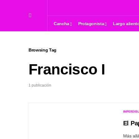
Cancha
Protagonista
Largo alient
Browsing Tag
Francisco I
1 publicación
IMPERDIB
El Pa
Más allá