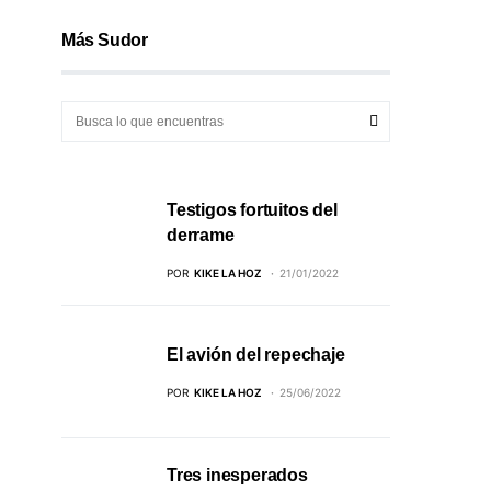
Más Sudor
Testigos fortuitos del
derrame
POR
KIKE LA HOZ
21/01/2022
El avión del repechaje
POR
KIKE LA HOZ
25/06/2022
Tres inesperados