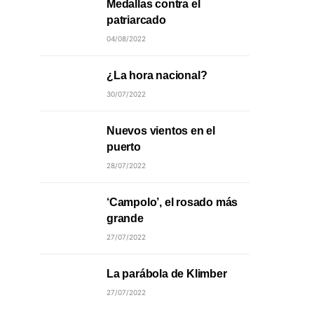
Medallas contra el
patriarcado
04/08/2022
¿La hora nacional?
30/07/2022
Nuevos vientos en el
puerto
28/07/2022
‘Campolo’, el rosado más
grande
27/07/2022
La parábola de Klimber
27/07/2022