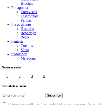
Hinchas
Protagonista
Entrevistas
Testimonios
Perfiles
Largo aliento
Historias
Reportajes
Retro
Fantasía
Cuentos
Sátira
Sudorshop
Maradona
Nuestras redes
Suscríbete a Sudor
Subscribe
Al marcar esta casilla, confirma que ha leído y acepta nuestros términos de