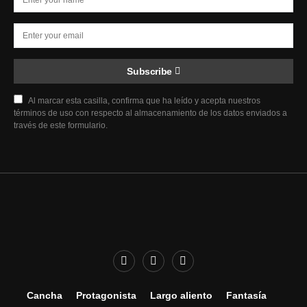
Subscribe
Al marcar esta casilla, confirma que ha leído y acepta nuestros
términos de uso con respecto al almacenamiento de los datos enviados a
través de este formulario.
Cancha
Protagonista
Largo aliento
Fantasía