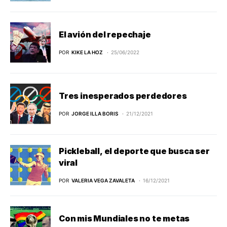
El avión del repechaje
POR
KIKE LA HOZ
25/06/2022
Tres inesperados perdedores
POR
JORGE ILLA BORIS
21/12/2021
Pickleball, el deporte que busca ser
viral
POR
VALERIA VEGA ZAVALETA
16/12/2021
Con mis Mundiales no te metas