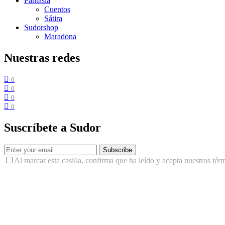
Fantasía
Cuentos
Sátira
Sudorshop
Maradona
Nuestras redes
0
0
0
0
Suscríbete a Sudor
Subscribe
Al marcar esta casilla, confirma que ha leído y acepta nuestros tér