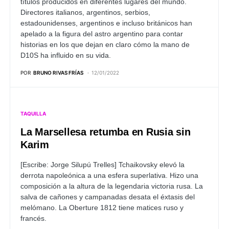
títulos producidos en diferentes lugares del mundo.
Directores italianos, argentinos, serbios,
estadounidenses, argentinos e incluso británicos han
apelado a la figura del astro argentino para contar
historias en los que dejan en claro cómo la mano de
D10S ha influido en su vida.
POR
BRUNO RIVAS FRÍAS
12/01/2022
TAQUILLA
La Marsellesa retumba en Rusia sin
Karim
[Escribe: Jorge Silupú Trelles]
Tchaikovsky elevó la
derrota napoleónica a una esfera superlativa. Hizo una
composición a la altura de la legendaria victoria rusa. La
salva de cañones y campanadas desata el éxtasis del
melómano. La Oberture 1812 tiene matices ruso y
francés.