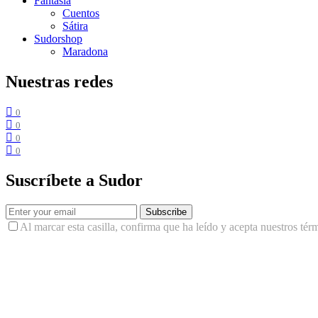
Fantasía
Cuentos
Sátira
Sudorshop
Maradona
Nuestras redes
0
0
0
0
Suscríbete a Sudor
Subscribe
Al marcar esta casilla, confirma que ha leído y acepta nuestros tér