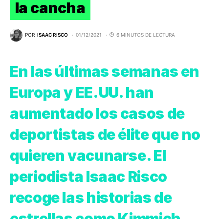
la cancha
POR
ISAAC RISCO
01/12/2021
6 MINUTOS DE LECTURA
En las últimas semanas en
Europa y EE.UU. han
aumentado los casos de
deportistas de élite que no
quieren vacunarse. El
periodista Isaac Risco
recoge las historias de
estrellas como Kimmich,