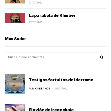
27/07/2022
La parábola de Klimber
27/07/2022
Más Sudor
Testigos fortuitos del derrame
POR
KIKE LA HOZ
21/01/2022
El avión del repechaje