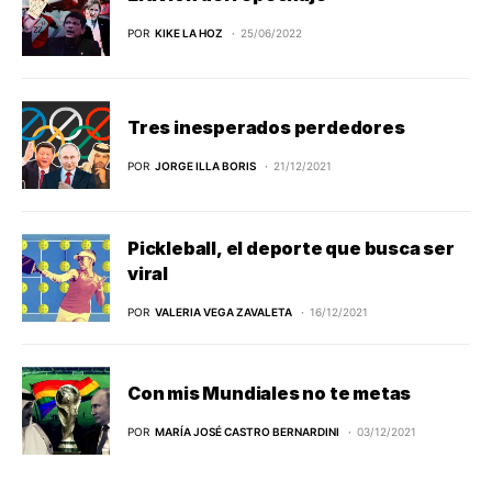
POR
KIKE LA HOZ
25/06/2022
Tres inesperados perdedores
POR
JORGE ILLA BORIS
21/12/2021
Pickleball, el deporte que busca ser
viral
POR
VALERIA VEGA ZAVALETA
16/12/2021
Con mis Mundiales no te metas
POR
MARÍA JOSÉ CASTRO BERNARDINI
03/12/2021