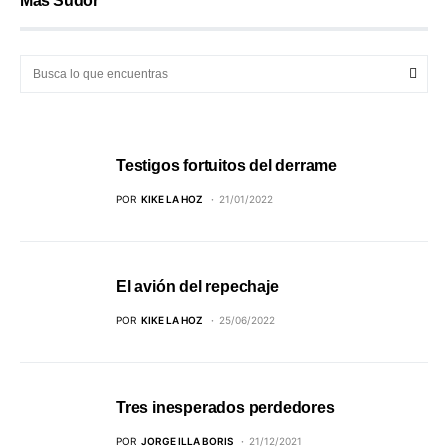
Más Sudor
Testigos fortuitos del derrame
POR
KIKE LA HOZ
21/01/2022
El avión del repechaje
POR
KIKE LA HOZ
25/06/2022
Tres inesperados perdedores
POR
JORGE ILLA BORIS
21/12/2021