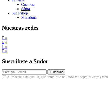
Fantasía
Cuentos
Sátira
Sudorshop
Maradona
Nuestras redes
0
0
0
0
Suscríbete a Sudor
Subscribe
Al marcar esta casilla, confirma que ha leído y acepta nuestros tér