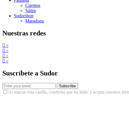
Fantasía
Cuentos
Sátira
Sudorshop
Maradona
Nuestras redes
0
0
0
0
Suscríbete a Sudor
Subscribe
Al marcar esta casilla, confirma que ha leído y acepta nuestros tér