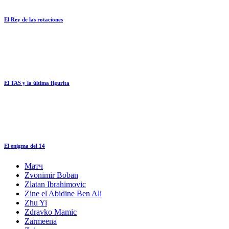
El Rey de las rotaciones
El TAS y la última figurita
El enigma del 14
Матч
Zvonimir Boban
Zlatan Ibrahimovic
Zine el Abidine Ben Ali
Zhu Yi
Zdravko Mamic
Zarmeena