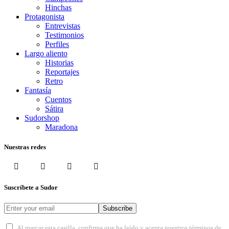
Hinchas
Protagonista
Entrevistas
Testimonios
Perfiles
Largo aliento
Historias
Reportajes
Retro
Fantasía
Cuentos
Sátira
Sudorshop
Maradona
Nuestras redes
Suscríbete a Sudor
Subscribe
Al marcar esta casilla, confirma que ha leído y acepta nuestros términos de