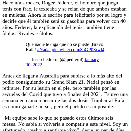
Hace unos meses, Roger Federer, el hombre que juega
tenis con frac, le texteaba y se reían de que ambos estaban
en muletas. Ahora le escribe para felicitarlo por su logro y
decirle que él también será su gasolina para volver con 40
años. Federer, la explicación del tenis, también tiene
ídolos. Rivales e ídolos.
Que nadie te diga que no se puede ¡Bravo
Rafa!
#Nadal
pic.twitter.com/SaGP0Srwl4
— Josep Pedrerol (@jpedrerol)
January
30, 2022
Antes de llegar a Australia para subirse a lo más alto del
podio consiguiendo su Grand Slam 21, Nadal pensó en
retirarse. Por su lesión en el pie, pero también por las
secuelas del Covid que tuvo a finales del 2021. Estuvo una
semana en cama a pesar de las dos dosis. Tumbar al Rafa
es como ganarle un set, pero el partido es imposible.
“Mi equipo sabe lo que he pasado estos últimos seis
meses. No sabía si volvería a competir a este nivel. Soy un
afortunado, vuelvo a sentirme vivo”, decía un par de días